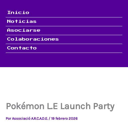
Ir
al
Inicio
contenido
Noticias
Asociarse
Colaboraciones
Contacto
Pokémon L.E Launch Party
Por
Associació A.R.C.A.D.E.
/
19 febrero 2026