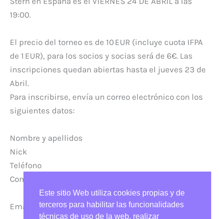
Stern en España es el VIERNES 24 DE ABRIL a las
19:00.
El precio del torneo es de 10 EUR (incluye cuota IFPA
de 1 EUR), para los socios y socias será de 6€. Las
inscripciones quedan abiertas hasta el jueves 23 de
Abril.
Para inscribirse, envía un correo electrónico con los
siguientes datos:
Nombre y apellidos
Nick
Teléfono
Comunidad autónoma
Este sitio Web utiliza cookies propias y de
terceros para habilitar las funcionalidades
Email:
torneig@arcade.cat
técnicas de uso de la web, realizar