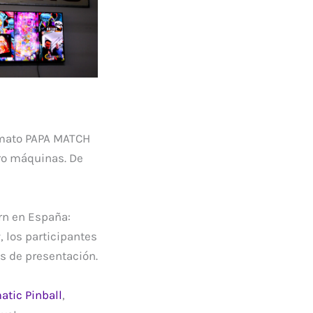
ormato PAPA MATCH
tro máquinas. De
ern en España:
 los participantes
as de presentación.
tic Pinball
,