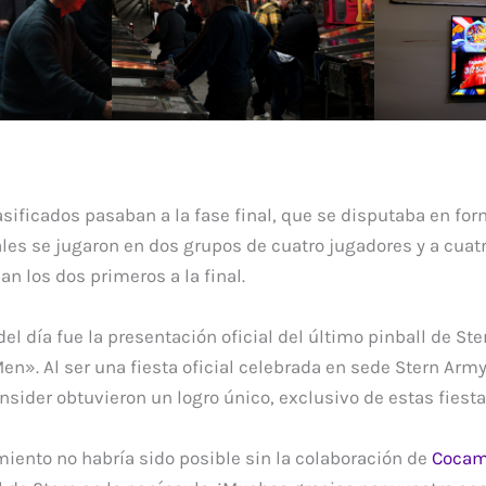
asificados pasaban a la fase final, que se disputaba en f
ales se jugaron en dos grupos de cuatro jugadores y a cua
n los dos primeros a la final.
del día fue la presentación oficial del último pinball de St
». Al ser una fiesta oficial celebrada en sede Stern Army,
nsider obtuvieron un logro único, exclusivo de estas fiest
miento no habría sido posible sin la colaboración de
Cocama