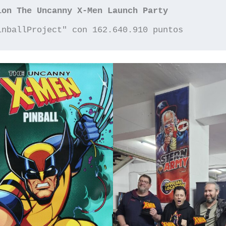
ion The Uncanny X-Men Launch Party
inballProject" con 162.640.910 puntos