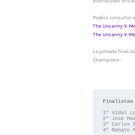
distribuidor ofici
Podéis consultar e
The Uncanny X-Men
The Uncanny X-Men
La jornada finaliz
Champion»:
Finalistas
1º Vidal Lo
2º Jose Mar
3º Carlos P
4º Renato M