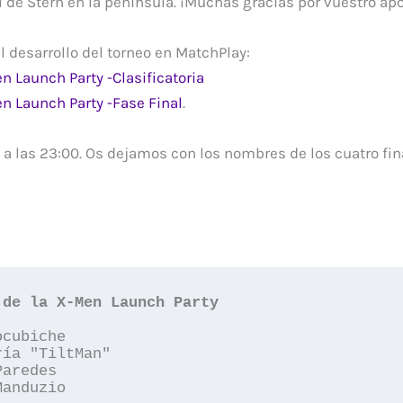
al de Stern en la península. ¡Muchas gracias por vuestro ap
l desarrollo del torneo en MatchPlay:
 Launch Party -Clasificatoria
 Launch Party -Fase Final
.
ó a las 23:00. Os dejamos con los nombres de los cuatro fin
 de la X-Men Launch Party
cubiche

ía "TiltMan"

aredes

anduzio
