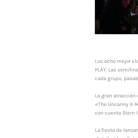
Los ocho mejor cl
PLAY. Las semifin
cada grupo, pasaba
La gran atracción 
«The Uncanny X-Men
con cuenta Stern I
La fiesta de lanza