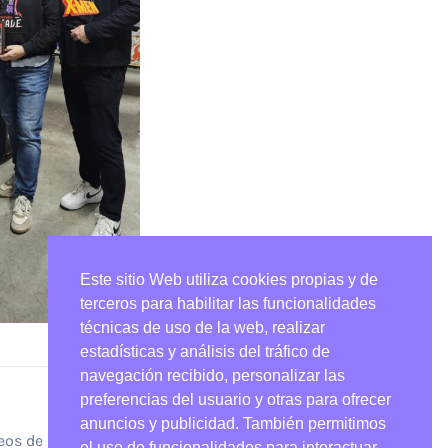
Este sitio Web utiliza cookies propias y de
terceros para habilitar las funcionalidades
técnicas de uso de la web, realizar
estadísticas y análisis del tráfico de
navegación recibido, personalizar las
preferencias del usuario y otras para ofrecer
SIGUIENTE
anuncios y publicidad. También permitimos
eos de Pinball 2025
el uso de funcionalidades para interactuar