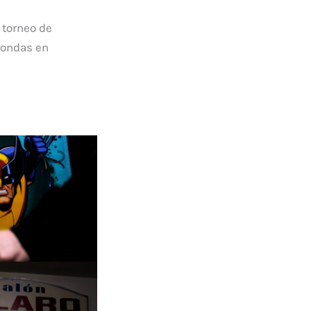
 torneo de
 rondas en