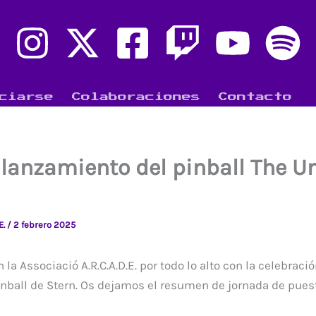
ciarse
Colaboraciones
Contacto
 lanzamiento del pinball The U
E.
/
2 febrero 2025
la Associació A.R.C.A.D.E. por todo lo alto con la celebraci
inball de Stern. Os dejamos el resumen de jornada de pues