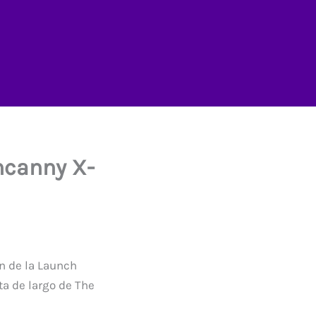
ncanny X-
ón de la Launch
ta de largo de The