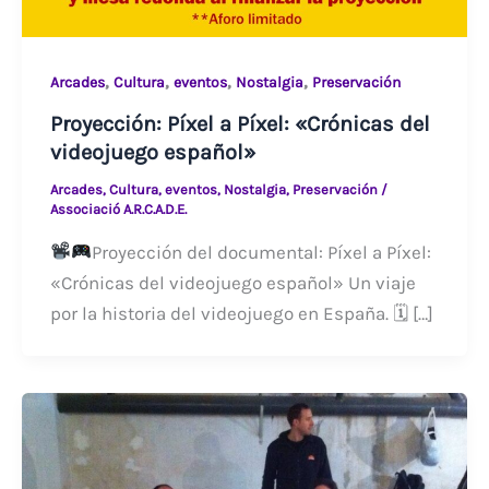
,
,
,
,
Arcades
Cultura
eventos
Nostalgia
Preservación
Proyección: Píxel a Píxel: «Crónicas del
videojuego español»
Arcades
,
Cultura
,
eventos
,
Nostalgia
,
Preservación
/
Associació A.R.C.A.D.E.
Proyección del documental: Píxel a Píxel:
«Crónicas del videojuego español» Un viaje
por la historia del videojuego en España. 🗓 […]