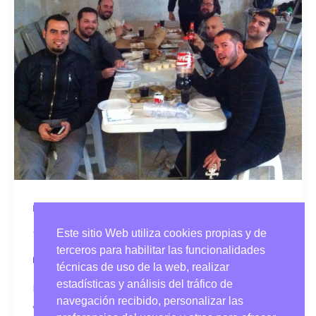
Nostalgia
Este sitio Web utiliza cookies propias y de
¡Aquí estamos de nuevo!
terceros para habilitar las funcionalidades
Nostalgia
/
Lluís Cavallé
técnicas de uso de la web, realizar
estadísticas y análisis del tráfico de
Después de mucho tiempo, por fin hemos
navegación recibido, personalizar las
vuelto con esta nueva web que iremos